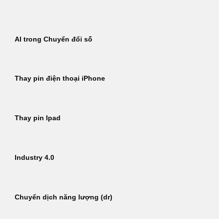
Bỏ
qua
nội
AI trong Chuyển đổi số
dung
Thay pin điện thoại iPhone
Thay pin Ipad
Industry 4.0
Chuyển dịch năng lượng (dr)